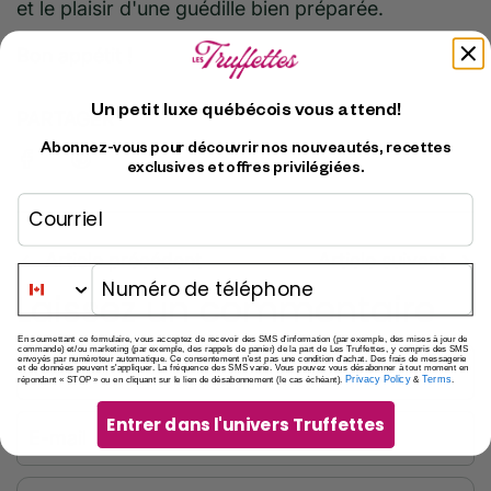
et le plaisir d'une guédille bien préparée.
Bon appétit !
Un petit luxe québécois vous attend!
PARTAGER
Abonnez-vous pour découvrir nos nouveautés, recettes
exclusives et offres privilégiées.
Email
Article précédent
Article suivant
numéro de téléphone
Laissez un commentaire
En soumettant ce formulaire, vous acceptez de recevoir des SMS d'information (par exemple, des mises à jour de
commande) et/ou marketing (par exemple, des rappels de panier) de la part de Les Truffettes, y compris des SMS
Nom
envoyés par numéroteur automatique. Ce consentement n'est pas une condition d'achat. Des frais de messagerie
et de données peuvent s'appliquer. La fréquence des SMS varie. Vous pouvez vous désabonner à tout moment en
Privacy Policy
Terms
répondant « STOP » ou en cliquant sur le lien de désabonnement (le cas échéant).
&
.
Entrer dans l'univers Truffettes
E-
mail